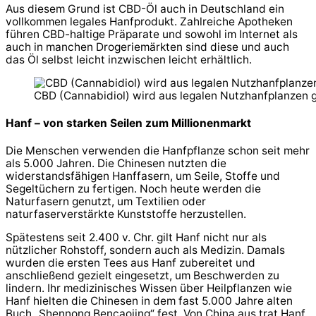
Aus diesem Grund ist CBD-Öl auch in Deutschland ein
vollkommen legales Hanfprodukt. Zahlreiche Apotheken
führen CBD-haltige Präparate und sowohl im Internet als
auch in manchen Drogeriemärkten sind diese und auch
das Öl selbst leicht inzwischen leicht erhältlich.
CBD (Cannabidiol) wird aus legalen Nutzhanfplanzen
Hanf – von starken Seilen zum Millionenmarkt
Die Menschen verwenden die Hanfpflanze schon seit mehr
als 5.000 Jahren. Die Chinesen nutzten die
widerstandsfähigen Hanffasern, um Seile, Stoffe und
Segeltüchern zu fertigen. Noch heute werden die
Naturfasern genutzt, um Textilien oder
naturfaserverstärkte Kunststoffe herzustellen.
Spätestens seit 2.400 v. Chr. gilt Hanf nicht nur als
nützlicher Rohstoff, sondern auch als Medizin. Damals
wurden die ersten Tees aus Hanf zubereitet und
anschließend gezielt eingesetzt, um Beschwerden zu
lindern. Ihr medizinisches Wissen über Heilpflanzen wie
Hanf hielten die Chinesen in dem fast 5.000 Jahre alten
Buch „Shennong Bencaojing“ fest. Von China aus trat Hanf