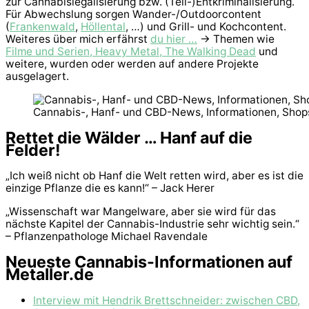
zur Cannabislegalisierung bzw. (Teil-)Entkriminalisierung.
Für Abwechslung sorgen Wander-/Outdoorcontent
(
Frankenwald
,
Höllental
, …) und Grill- und Kochcontent.
Weiteres über mich erfährst
du hier …
-> Themen wie
Filme und Serien, Heavy Metal, The Walking Dead
und
weitere, wurden oder werden auf andere Projekte
ausgelagert.
Cannabis-, Hanf- und CBD-News, Informationen, Shop
Rettet die Wälder … Hanf auf die
Felder!
„Ich weiß nicht ob Hanf die Welt retten wird, aber es ist die
einzige Pflanze die es kann!“ – Jack Herer
„Wissenschaft war Mangelware, aber sie wird für das
nächste Kapitel der Cannabis-Industrie sehr wichtig sein.“
– Pflanzenpathologe Michael Ravendale
Neueste Cannabis-Informationen auf
Metaller.de
Interview mit Hendrik Brettschneider: zwischen CBD,