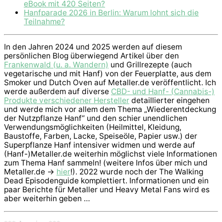
eBook mit 420 Seiten?
Hanfparade 2026 in Berlin: Warum lohnt sich die
Teilnahme?
In den Jahren 2024 und 2025 werden auf diesem
persönlichen Blog überwiegend Artikel über den
Frankenwald (u. a. Wandern)
und Grillrezepte (auch
vegetarische und mit Hanf) von der Feuerplatte, aus dem
Smoker und Dutch Oven auf Metaller.de veröffentlicht. Ich
werde außerdem auf diverse
CBD- und Hanf- (Cannabis-)
Produkte verschiedener Hersteller
detaillierter eingehen
und werde mich vor allem dem Thema „Wiederentdeckung
der Nutzpflanze Hanf“ und den schier unendlichen
Verwendungsmöglichkeiten (Heilmittel, Kleidung,
Baustoffe, Farben, Lacke, Speiseöle, Papier usw.) der
Superpflanze Hanf intensiver widmen und werde auf
(Hanf-)Metaller.de weiterhin möglichst viele Informationen
zum Thema Hanf sammeln! (weitere Infos über mich und
Metaller.de ->
hier
!). 2022 wurde noch der The Walking
Dead Episodenguide komplettiert. Informationen und ein
paar Berichte für Metaller und Heavy Metal Fans wird es
aber weiterhin geben …