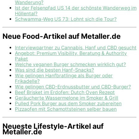
Wanderung?
Ist der Felsenpfad US 14 der schönste Wanderweg im
Höllental?
Schwamma-Weg US 73: Lohnt sich die Tour?
Neue Food-Artikel auf Metaller.de
Interviewpartner zu Cannabis, Hanf und CBD gesucht
Angebot: Premium Visibility, Beratung & Authority
Paket
Welche veganen Burger schmecken wirklich gut?
Was sind die besten Hanf-Snacks?
Wie gelingen Hanfbratlinge als Burger oder
Frikadelle?
Wie gelingen CBD-Erdnussbutter und CBD-Burger?
Beef Brisket im Erdofen: Dutch Oven Rezept
Geräucherte Wassermelone im Smoker & Grill
Pulled Pork Burger aus dem Smoker zubereiten
Pizzaofen mit Schamottsteinen selber bauen
Neueste Lifestyle-Artikel auf
Metaller.de