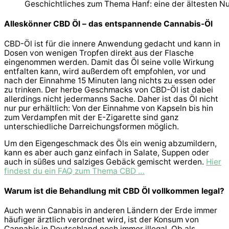
Geschichtliches zum Thema Hanf: eine der ältesten Nu
Alleskönner CBD Öl – das entspannende Cannabis-Öl
CBD-Öl ist für die innere Anwendung gedacht und kann in
Dosen von wenigen Tropfen direkt aus der Flasche
eingenommen werden. Damit das Öl seine volle Wirkung
entfalten kann, wird außerdem oft empfohlen, vor und
nach der Einnahme 15 Minuten lang nichts zu essen oder
zu trinken. Der herbe Geschmacks von CBD-Öl ist dabei
allerdings nicht jedermanns Sache. Daher ist das Öl nicht
nur pur erhältlich: Von der Einnahme von Kapseln bis hin
zum Verdampfen mit der E-Zigarette sind ganz
unterschiedliche Darreichungsformen möglich.
Um den Eigengeschmack des Öls ein wenig abzumildern,
kann es aber auch ganz einfach in Salate, Suppen oder
auch in süßes und salziges Gebäck gemischt werden.
Hier
findest du ein FAQ zum Thema CBD …
Warum ist die Behandlung mit CBD Öl vollkommen legal?
Auch wenn Cannabis in anderen Ländern der Erde immer
häufiger ärztlich verordnet wird, ist der Konsum von
Cannabis in Deutschland noch immer illegal. Ob als