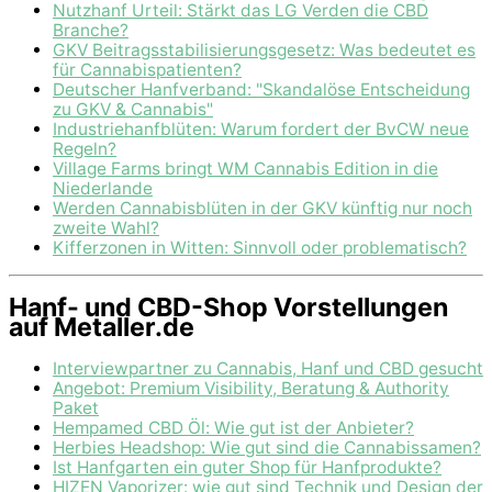
Nutzhanf Urteil: Stärkt das LG Verden die CBD
Branche?
GKV Beitragsstabilisierungsgesetz: Was bedeutet es
für Cannabispatienten?
Deutscher Hanfverband: "Skandalöse Entscheidung
zu GKV & Cannabis"
Industriehanfblüten: Warum fordert der BvCW neue
Regeln?
Village Farms bringt WM Cannabis Edition in die
Niederlande
Werden Cannabisblüten in der GKV künftig nur noch
zweite Wahl?
Kifferzonen in Witten: Sinnvoll oder problematisch?
Hanf- und CBD-Shop Vorstellungen
auf Metaller.de
Interviewpartner zu Cannabis, Hanf und CBD gesucht
Angebot: Premium Visibility, Beratung & Authority
Paket
Hempamed CBD Öl: Wie gut ist der Anbieter?
Herbies Headshop: Wie gut sind die Cannabissamen?
Ist Hanfgarten ein guter Shop für Hanfprodukte?
HIZEN Vaporizer: wie gut sind Technik und Design der