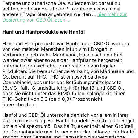
Terpene und ätherische Öle. Außerdem ist darauf zu
achten, ob besonders hohe Prozente gemeinsam mit
anderen Trägerölen angeboten werden …
hier mehr zur
Dosierung von CBD Öl lesen …
Hanf und Hanfprodukte wie Hanföl
Hanf und Hanfprodukte wie Hanföl oder CBD-Öl werden
von den meisten Menschen intuitiv mit Drogen in
Verbindung gebracht. Marihuana, Haschisch und Kief
werden zwar ebenso aus der Hanfpflanze hergestellt,
unterscheiden sich aber grundsätzlich von legalen
Produkten. Die berauschende Wirkung von Marihuana und
Co. beruht auf THC. THC ist ein psychoaktives
Cannabinoid, das unter das Betäubungsmittelgesetz
(BtMG) fällt. Grundsätzlich gilt für Hanföl und CBD Öl,
dass sie nicht unter das BtMG fallen, solange sie einen
THC-Gehalt von 0,2 (bald 0,3) Prozent nicht
überschreiten.
Hanföl und CBD-Öl unterscheiden sich vor allem in ihrer
Zusammensetzung. Bei Hanföl handelt es sich in der Regel
um ein Vollspektrumöl. Das heißt, es enthält einen Großteil
der Cannabinoide und Terpene der Hanfpflanze. Für Hanföl
spricht, dass Terpene und Cannabinoid synergistische