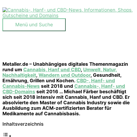
Zum
Inhalt
springen
Menü
Menü und Suche
und
Suche
Metaller.de – Unabhängiges digitales Themenmagazin
rund um
Cannabis, Hanf und CBD
,
Umwelt, Natur,
Nachhaltigkeit
,
Wandern und Outdoor
, Gesundheit,
Ernährung, Grillen und Kochen.
CBD-, Hanf- und
Cannabis-News
seit 2018 und
Cannabis-, Hanf- und
CBD-Domains
seit 2016 … Michael Färber beschäftigt
sich seit 2018 intensiv mit Cannabis, Hanf und CBD. Er
absolvierte den Master of Cannabis Industry sowie die
Ausbildung zum ACM-zertifizierten Berater für
Medikamente auf Cannabisbasis.
Inhaltsverzeichnis