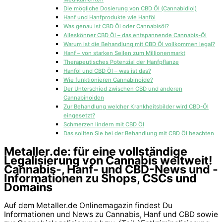
Die mögliche Dosierung von CBD Öl (Cannabidiol)
Hanf und Hanfprodukte wie Hanföl
Was genau ist CBD Öl oder Cannabisöl?
Alleskönner CBD Öl – das entspannende Cannabis-Öl
Warum ist die Behandlung mit CBD Öl vollkommen legal?
Hanf – von starken Seilen zum Millionenmarkt
Therapeutisches Potenzial der Hanfpflanze
Hanföl und CBD Öl – was ist das?
Wie funktionieren Cannabinoide?
Der Unterschied zwischen CBD und anderen
Cannabinoiden
Zur Behandlung welcher Krankheitsbilder wird CBD-Öl
eingesetzt?
Schmerzen lindern mit CBD Öl
Das sollten Sie bei der Behandlung mit CBD Öl beachten
Metaller.de: für eine vollständige
Legalisierung von Cannabis weltweit!
Cannabis-, Hanf- und CBD-News und -
Informationen zu Shops, CSCs und
Domains
Auf dem Metaller.de Onlinemagazin findest Du
Informationen und News zu Cannabis, Hanf und CBD sowie