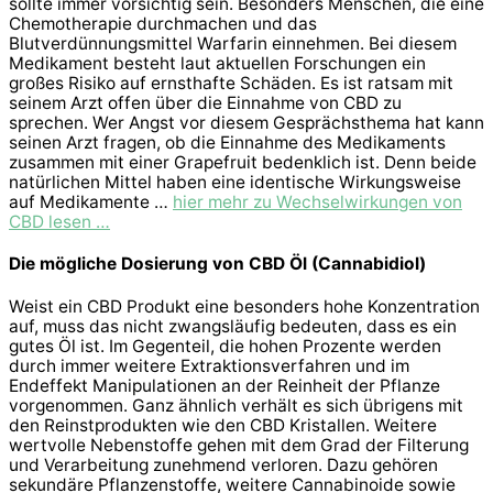
sollte immer vorsichtig sein. Besonders Menschen, die eine
Chemotherapie durchmachen und das
Blutverdünnungsmittel Warfarin einnehmen. Bei diesem
Medikament besteht laut aktuellen Forschungen ein
großes Risiko auf ernsthafte Schäden. Es ist ratsam mit
seinem Arzt offen über die Einnahme von CBD zu
sprechen. Wer Angst vor diesem Gesprächsthema hat kann
seinen Arzt fragen, ob die Einnahme des Medikaments
zusammen mit einer Grapefruit bedenklich ist. Denn beide
natürlichen Mittel haben eine identische Wirkungsweise
auf Medikamente …
hier mehr zu Wechselwirkungen von
CBD lesen …
Die mögliche Dosierung von CBD Öl (Cannabidiol)
Weist ein CBD Produkt eine besonders hohe Konzentration
auf, muss das nicht zwangsläufig bedeuten, dass es ein
gutes Öl ist. Im Gegenteil, die hohen Prozente werden
durch immer weitere Extraktionsverfahren und im
Endeffekt Manipulationen an der Reinheit der Pflanze
vorgenommen. Ganz ähnlich verhält es sich übrigens mit
den Reinstprodukten wie den CBD Kristallen. Weitere
wertvolle Nebenstoffe gehen mit dem Grad der Filterung
und Verarbeitung zunehmend verloren. Dazu gehören
sekundäre Pflanzenstoffe, weitere Cannabinoide sowie